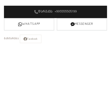
ᲓᲐᲠᲔᲙᲕᲐ +995555505199
WHATSAPP
MESSENGER
Facebook
ᲒᲐᲖᲘᲐᲠᲔᲑᲐ