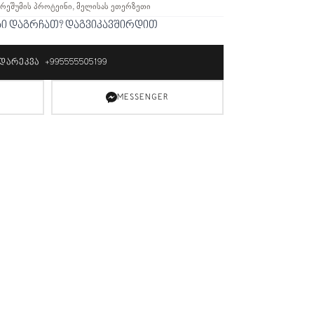
აბრეშუმის პროტეინი, მელისას ეთერზეთი
ბი დაგრჩათ? დაგვიკავშირდით
ᲓᲐᲠᲔᲙᲕᲐ +995555505199
MESSENGER