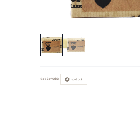
Facebook
ᲒᲐᲖᲘᲐᲠᲔᲑᲐ