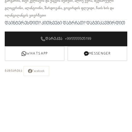
გარგარის, შავი კვლიავის და ქაცვის ზეთები, ალოე ვერა, მცენარეული
გლიცერინი, ალანტოინი, შარდოვანა, გოგირდის ფლუიდი, ჩაის ხის და
ილანგილანგის ეთერზეთი
დაინტერესდით? კითხვები დაგრჩათ? დაგვიკავშირდით
ᲓᲐᲠᲔᲙᲕᲐ +995555505199
WHATSAPP
MESSENGER
Facebook
ᲒᲐᲖᲘᲐᲠᲔᲑᲐ