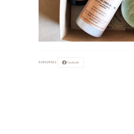
Facebook
ᲒᲐᲖᲘᲐᲠᲔᲑᲐ