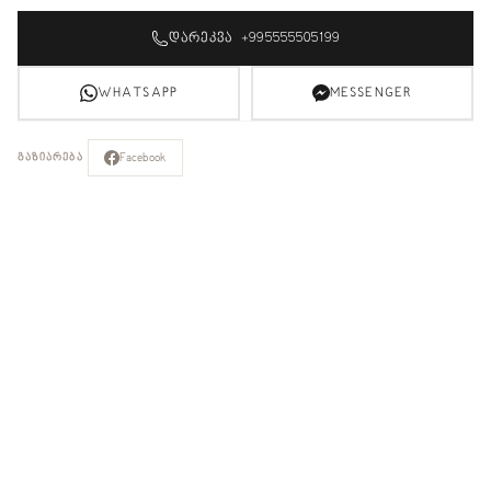
ᲓᲐᲠᲔᲙᲕᲐ +995555505199
WHATSAPP
MESSENGER
Facebook
ᲒᲐᲖᲘᲐᲠᲔᲑᲐ