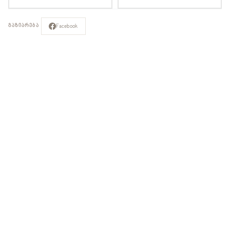
Facebook
ᲒᲐᲖᲘᲐᲠᲔᲑᲐ