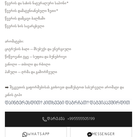
წვერის და სახის ნატურალური საპონი*
წვერის დამატენიანებელი ზეთი*
წვერის დამცავი ბალზამი
წვერის ხის სავარცხელი
არომატები:
ციტრუსის ბაღი – მსუბუქი და ენერგიული
წიწვოვანი ტყე – სუფთა და ბუნებრივი
ვანილი – თბილი და რბილი
პაჩული – ღრმა და გამორჩეული
➡️ შეკვეთის გაფორმებისას გთხოვთ დააზუსტოთ სასურველი არომატი და
კანის ტიპი
დაინტერესდით? კითხვები დაგრჩათ? დაგვიკავშირდით
ᲓᲐᲠᲔᲙᲕᲐ +995555505199
WHATSAPP
MESSENGER