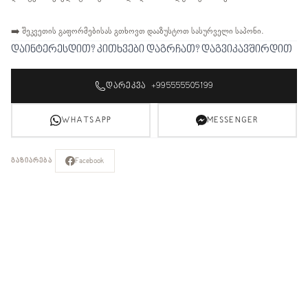
➡️ შეკვეთის გაფორმებისას გთხოვთ დააზუსტოთ სასურველი საპონი.
დაინტერესდით? კითხვები დაგრჩათ? დაგვიკავშირდით
ᲓᲐᲠᲔᲙᲕᲐ +995555505199
WHATSAPP
MESSENGER
Facebook
ᲒᲐᲖᲘᲐᲠᲔᲑᲐ