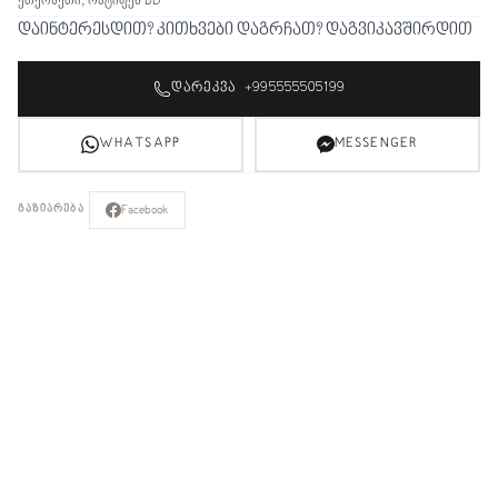
ეთერზეთი, ოპტიფენ BD
დაინტერესდით? კითხვები დაგრჩათ? დაგვიკავშირდით
ᲓᲐᲠᲔᲙᲕᲐ +995555505199
WHATSAPP
MESSENGER
Facebook
ᲒᲐᲖᲘᲐᲠᲔᲑᲐ