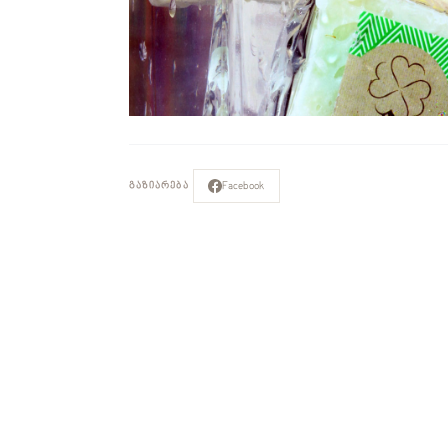
Facebook
ᲒᲐᲖᲘᲐᲠᲔᲑᲐ