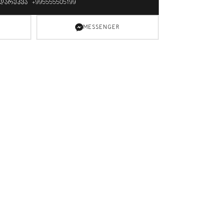
ᲓᲐᲠᲔᲙᲕᲐ +995555505199
MESSENGER