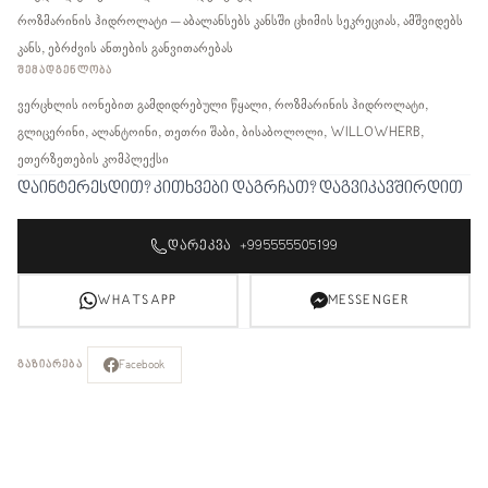
როზმარინის ჰიდროლატი – აბალანსებს კანსში ცხიმის სეკრეციას, ამშვიდებს
კანს, ებრძვის ანთების განვითარებას
ᲨᲔᲛᲐᲓᲒᲔᲜᲚᲝᲑᲐ
ვერცხლის იონებით გამდიდრებული წყალი, როზმარინის ჰიდროლატი,
გლიცერინი, ალანტოინი, თეთრი შაბი, ბისაბოლოლი, WILLOWHERB,
ეთერზეთების კომპლექსი
დაინტერესდით? კითხვები დაგრჩათ? დაგვიკავშირდით
ᲓᲐᲠᲔᲙᲕᲐ +995555505199
WHATSAPP
MESSENGER
Facebook
ᲒᲐᲖᲘᲐᲠᲔᲑᲐ