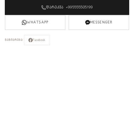
ᲓᲐᲠᲔᲙᲕᲐ +995555505199
WHATSAPP
MESSENGER
Facebook
ᲒᲐᲖᲘᲐᲠᲔᲑᲐ