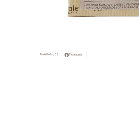
Facebook
ᲒᲐᲖᲘᲐᲠᲔᲑᲐ