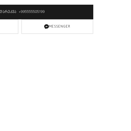
ᲓᲐᲠᲔᲙᲕᲐ +995555505199
MESSENGER