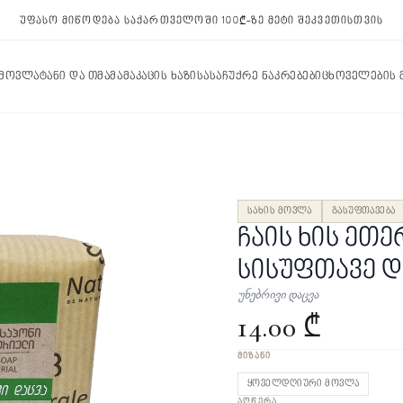
უფასო მიწოდება საქართველოში 100₾-ზე მეტი შეკვეთისთვის
 მოვლა
ტანი და თმა
მამაკაცის ხაზი
სასაჩუქრე ნაკრებები
ცხოველების
სახის მოვლა
გასუფთავება
ჩაის ხის ეთე
სისუფთავე დ
უნებრივი დაცვა
14.00 ₾
ᲛᲘᲖᲐᲜᲘ
ყოველდღიური მოვლა
ᲐᲦᲬᲔᲠᲐ