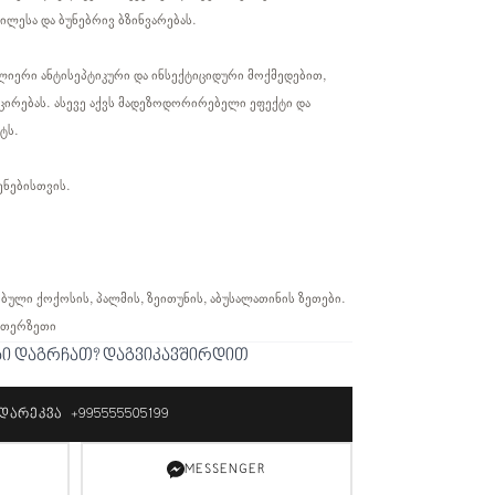
ილესა და ბუნებრივ ბზინვარებას.
ძლიერი ანტისეპტიკური და ინსექტიციდური მოქმედებით,
მცირებას. ასევე აქვს მადეზოდორირებელი ეფექტი და
ტს.
ენებისთვის.
ბული ქოქოსის, პალმის, ზეითუნის, აბუსალათინის ზეთები.
 ეთერზეთი
ბი დაგრჩათ? დაგვიკავშირდით
ᲓᲐᲠᲔᲙᲕᲐ +995555505199
MESSENGER