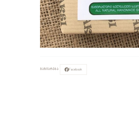
Facebook
ᲒᲐᲖᲘᲐᲠᲔᲑᲐ