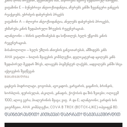
კანის ღრმა შრეებში, ატენიანებს მას, ასწორებს მცირე ზედაპირულ ნაოჭებს.
ვიტამინი E – ბუნებრივი ანტიოქსიდანტია, აჩერებს კანში ზეჟანგური ჟანგვის
რეაქციებს, ებრძვის დაბერების პრცესს
ვიტამინი A – ძლიერი ანტოქსიდანტია, ანელებს დაბერების პროცესს,
ეხმარება კანის ზედაპირული შრეების რეგენერაციას.
ალანტოინი – ხსნის გაღიზიანებას და სიწითლეს, ხელს უწყობს კანის
რეგენერაციას.
ბისაბოლოლი – ხელს უშლის ანთების განვითარებას, ამშიდებს კანს
AHA ვიტალი – ხილის მჟავების კომპლექსი, დელიკატურად აცილებს კანს
ზედაპირულ მკვდარ შრეს, აღიავებს პიგმენტურ ლაქებს, აადვილებს კანში სხვა
აქტივების შეღწევას
ᲨᲔᲛᲐᲓᲒᲔᲜᲚᲝᲑᲐ
ცაცხვის ჰიდროლატი, ჟოჟობას, ავოკადოს, გარგარის, ყაყაჩოს, ბრინჯის,
ხორბლის, ფურისულას, ასკილის, კანაფის, ქოქოსის და შის ზეთები; ოლივემ
1000; ალოე ვერა; ჰიალურინის მჟავა; ვიტ. A და E; ალანტოინი; ვარდის ხის
ეთერზეთი, AHA კომპლექსი; COVA B TROX (BOTOX-LIKE) ოპტიფენ BD.
დაინტერესდით? კითხვები დაგრჩათ? დაგვიკავშირდით