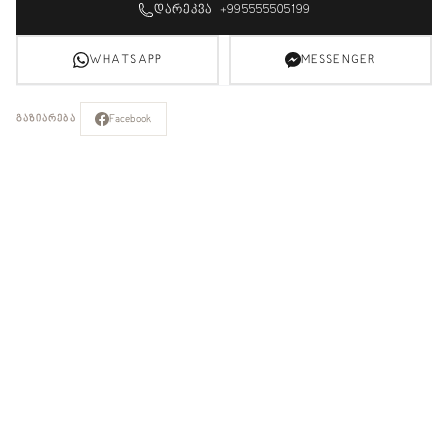
ᲓᲐᲠᲔᲙᲕᲐ +995555505199
WHATSAPP
MESSENGER
Facebook
ᲒᲐᲖᲘᲐᲠᲔᲑᲐ