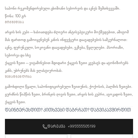
საპონი რეკომენდირებული ცხიმიანი სებორეის და აკნეს შემთხვევაში.
წონა: 100 გრ
ᲛᲝᲥᲛᲔᲓᲔᲑᲐ
არყის ხის კუპი – ხასიათდება ძლიერი ანტისეპტიკური მოქმედებით, ამიტომ
მას ფართოდ გამოიყენებენ კანის ინფექცური დაავადებების სამკურნალოთ:
აკნე, ფურუნკული, სოკოვანი დაავადებები, ეკზება, წყლულები. პსორიაზი,
სებორეა და სხვ
ქაცვის ზეთი – ვიტამინებით მდიდარი ქაცვის ზეთი კვებავს და ატონიზირებს
კანს, უბრუნებს მას ელასტიურობას.
ᲨᲔᲛᲐᲓᲒᲔᲜᲚᲝᲑᲐ
გამოხდილი წყალი, საპონიფიცირებული ზეითუნის, ქოქოსის, პალმის ზეთები.
ყურძნის წიპწის ზეთი, ბრინჯის ღივის ზეთი, არყის ხის კუპრი, ავოკადოს ზეთი,
ქაცვის ზეთი.
დაინტერესდით? კითხვები დაგრჩათ? დაგვიკავშირდით
ᲓᲐᲠᲔᲙᲕᲐ +995555505199