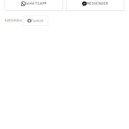
WHATSAPP
MESSENGER
Facebook
ᲒᲐᲖᲘᲐᲠᲔᲑᲐ