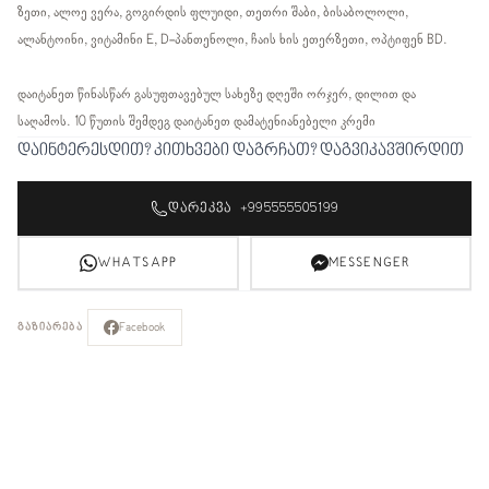
ზეთი, ალოე ვერა, გოგირდის ფლუიდი, თეთრი შაბი, ბისაბოლოლი,
ალანტოინი, ვიტამინი E, D-პანთენოლი, ჩაის ხის ეთერზეთი, ოპტიფენ BD.
დაიტანეთ წინასწარ გასუფთავებულ სახეზე დღეში ორჯერ, დილით და
საღამოს. 10 წუთის შემდეგ დაიტანეთ დამატენიანებელი კრემი
დაინტერესდით? კითხვები დაგრჩათ? დაგვიკავშირდით
ᲓᲐᲠᲔᲙᲕᲐ +995555505199
WHATSAPP
MESSENGER
Facebook
ᲒᲐᲖᲘᲐᲠᲔᲑᲐ