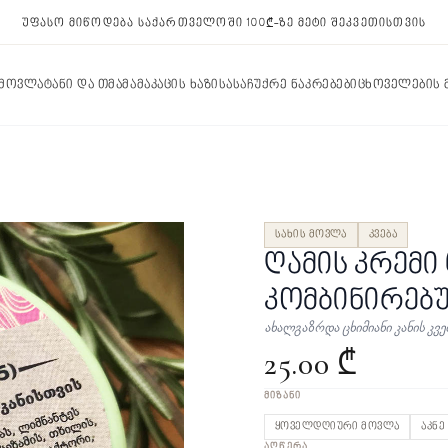
უფასო მიწოდება საქართველოში 100₾-ზე მეტი შეკვეთისთვის
 მოვლა
ტანი და თმა
მამაკაცის ხაზი
სასაჩუქრე ნაკრებები
ცხოველების
სახის მოვლა
კვება
ღამის კრემი 
კომბინირებუ
ახალგაზრდა ცხიმიანი კანის კვე
25.00 ₾
ᲛᲘᲖᲐᲜᲘ
ყოველდღიური მოვლა
აკნე
ᲐᲦᲬᲔᲠᲐ