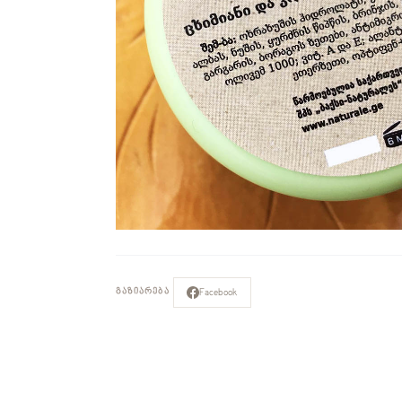
Facebook
ᲒᲐᲖᲘᲐᲠᲔᲑᲐ