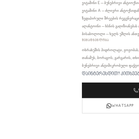
ვიტამინი E – ბუნებრივი ანტიოქსი
ვიტამინი A – ძლიერი ანტოქსიდან
ზედაპირული შრეების რეგენერაცი
ალანტოინი – ხსნის გაღიზიანებას 
ბისაბოლოლი – ხელს უშლის ანთები
ᲨᲔᲛᲐᲓᲒᲔᲜᲚᲝᲑᲐ
ოხრახუშის ჰიდროლატი, ჟოჟობას, ლ
თანამუს, ბორაგოს, გარგარის, თხი
ბუნებრივი ანტიმიკრობული ფაქტო
დაინტერესდით? კითხვე
WHATSAPP